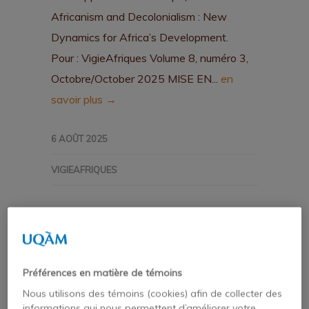
Africanism and Decolonialism : New
Dynamics for Africa’s Development.
Pour : VigieAfriques Volume 8, numéro 3,
Octobre/October 2025 MISE EN...
en
savoir plus →
6 AOÛT 2025
VIGIEAFRIQUES
Préférences en matière de témoins
Économie politique de la
Nous utilisons des témoins (cookies) afin de collecter des
santé en Afrique :
informations qui nous permettent d’améliorer votre