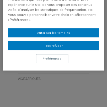
dynamiques, défis et
expérience sur le site, de vous proposer des contenus
innovations
vidéo, d’analyser les statistiques de fréquentation, etc.
Vous pouvez personnaliser votre choix en sélectionnant
Résumé analytique Les systèmes de
« Préférences ».
santé africains s'articulent autour de trois
piliers fragiles : un secteur public sous-
Autoriser les témoins
financé, un secteur privé inégalement
Tout refuser
développé et une médecine traditionnelle
aux fortunes diverses....
en savoir plus →
Préférences
26 JUILLET 2025
VIGIEAFRIQUES