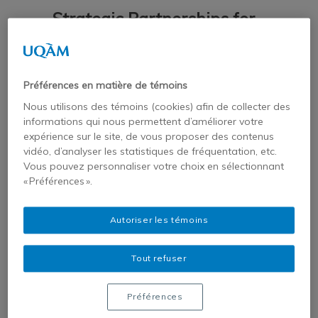
Strategic Partnerships for
Better Governance: Where
Do We Stand? What Do
Préférences en matière de témoins
We Know? What’s Being
Nous utilisons des témoins (cookies) afin de collecter des
informations qui nous permettent d’améliorer votre
Said?
expérience sur le site, de vous proposer des contenus
vidéo, d’analyser les statistiques de fréquentation, etc.
Vous pouvez personnaliser votre choix en sélectionnant
19 FÉVRIER 2025
« Préférences ».
ACTUALITÉ ET ÉVÉNEMENTS
,
VIGIEAFRIQUES
Autoriser les témoins
VigieAfriques, chronique de veille
Tout refuser
comparative sur les dynamiques
Préférences
africaines, lance un appel à propositions