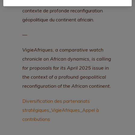
pour son numéro d’avril 2025 dans un
contexte de profonde reconfiguration
géopolitique du continent africain.
—
VigieAfriques, a comparative watch
chronicle on African dynamics, is calling
for proposals for its April 2025 issue in
the context of a profound geopolitical
reconfiguration of the African continent.
Diversification des partenariats
stratégiques_VigieAfriques_Appel à
contributions