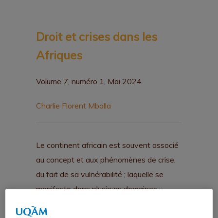
Droit et crises dans les
Afriques
Volume 7, numéro 1, Mai 2024
Charlie Florent Mballa
Le continent africain est souvent associé
au concept et aux phénomènes de crise,
du fait de sa vulnérabilité ; laquelle se
manifeste dans plusieurs domaines :
politique, sécuritaire, sanitaire, économique