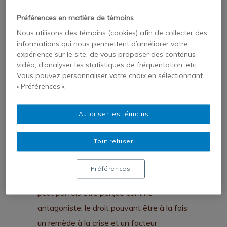
et social. Les coups d’État, le terrorisme,
les maladies émergentes, le sous
Préférences en matière de témoins
développement, le chômage, entre autres,
Nous utilisons des témoins (cookies) afin de collecter des
informations qui nous permettent d’améliorer votre
témoignent de cette réalité.
expérience sur le site, de vous proposer des contenus
vidéo, d’analyser les statistiques de fréquentation, etc.
Face à ces phénomènes, le droit est
Vous pouvez personnaliser votre choix en sélectionnant
souvent appelé au secours. Toutefois, le
« Préférences ».
lien entre le droit et la crise est complexe.
Autoriser les témoins
Alors que le premier est conçu pour
prévenir les crises, le deuxième remet
Tout refuser
souvent en question le fonctionnement
même du droit, contribuant ainsi à son
Préférences
évolution. Cette dialectique droit-crise
peut parfois être perçue comme
antagoniste, le droit pouvant être à la fois
un remède à la crise et un facteur