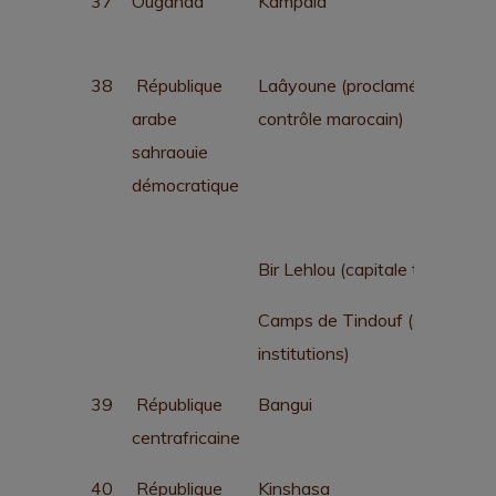
37
Ouganda
Kampala
38
République
Laâyoune (proclamée, sous
arabe
contrôle marocain)
sahraouie
démocratique
Bir Lehlou (capitale temporaire
Camps de Tindouf (siège des
institutions)
39
République
Bangui
centrafricaine
40
République
Kinshasa