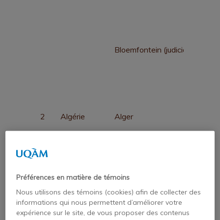
Bloemfontein (judiciaire)
2
Algérie
Alger
3
Angola
Luanda
4
Bénin
Porto-Novo
Préférences en matière de témoins
Nous utilisons des témoins (cookies) afin de collecter des
5
Botswana
Gaborone
informations qui nous permettent d’améliorer votre
expérience sur le site, de vous proposer des contenus