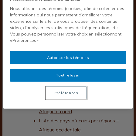
Publications
Nous utilisons des témoins (cookies) afin de collecter des
Publications de nos chercheurs
informations qui nous permettent d’améliorer votre
Chroniques VigieAfriques
expérience sur le site, de vous proposer des contenus
vidéo, d’analyser les statistiques de fréquentation, etc.
Revues et monographies
Vous pouvez personnaliser votre choix en sélectionnant
Dans les médias
« Préférences ».
Profil
Statafriques
Autoriser les témoins
Liste des pays africains par régions –
Afrique australe
Tout refuser
Liste des pays africains par régions –
Afrique centrale
Préférences
Liste des pays africains par régions –
Afrique du nord
Liste des pays africains par régions –
Afrique occidentale