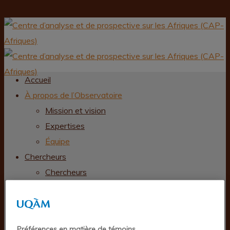
Accueil
À propos de l’Observatoire
Mission et vision
Expertises
Équipe
Chercheurs
Chercheurs
Par regroupement thématique
SOMMAIRE DE TOUS LES CONTACTS
CHERCHEURS
Préférences en matière de témoins