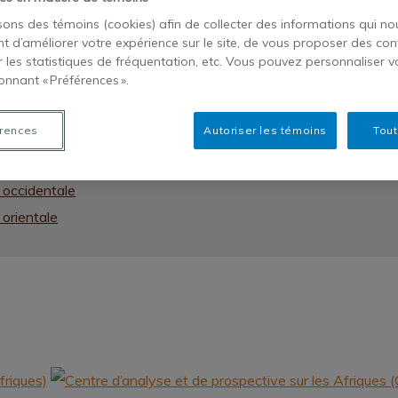
isons des témoins (cookies) afin de collecter des informations qui no
t d’améliorer votre expérience sur le site, de vous proposer des con
r les statistiques de fréquentation, etc. Vous pouvez personnaliser v
onnant « Préférences ».
 australe
rences
Autoriser les témoins
Tout
 centrale
e du nord
e occidentale
 orientale