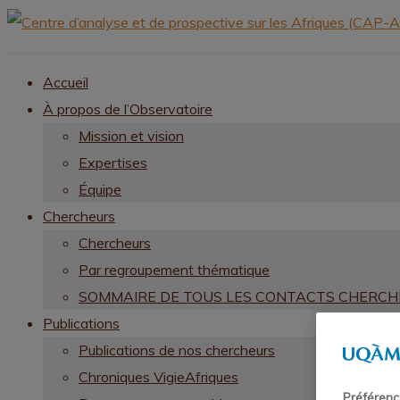
Accueil
À propos de l’Observatoire
Mission et vision
Expertises
Équipe
Chercheurs
Chercheurs
Par regroupement thématique
SOMMAIRE DE TOUS LES CONTACTS CHERC
Publications
Publications de nos chercheurs
Chroniques VigieAfriques
Préférenc