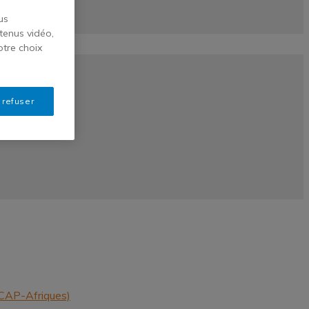
us
tenus vidéo,
otre choix
 refuser