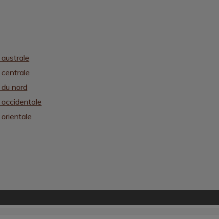
 australe
 centrale
e du nord
e occidentale
 orientale