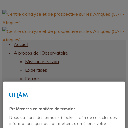
Accueil
À propos de l’Observatoire
Mission et vision
Expertises
Équipe
Chercheurs
Chercheurs
Par regroupement thématique
Préférences en matière de témoins
SOMMAIRE DE TOUS LES CONTACTS
Nous utilisons des témoins (cookies) afin de collecter des
CHERCHEURS
informations qui nous permettent d’améliorer votre