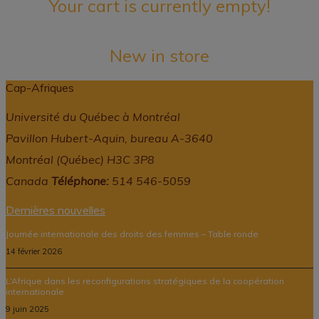
Your cart is currently empty!
New in store
Cap-Afriques
Université du Québec à Montréal
Pavillon Hubert-Aquin, bureau A-3640
Montréal (Québec) H3C 3P8
Canada
Téléphone:
514 546-5059
Dernières nouvelles
Journée internationale des droits des femmes – Table ronde
14 février 2026
L’Afrique dans les reconfigurations stratégiques de la coopération
internationale
9 juin 2025