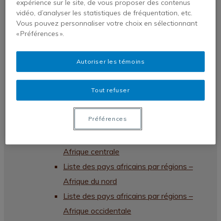
expérience sur le site, de vous proposer des contenus
Publications
vidéo, d’analyser les statistiques de fréquentation, etc.
Publications de nos chercheurs
Vous pouvez personnaliser votre choix en sélectionnant
Chroniques VigieAfriques
« Préférences ».
Revues et monographies
Autoriser les témoins
Dans les médias
Profil
Tout refuser
Statafriques
Liste des pays africains par régions –
Préférences
Afrique australe
Liste des pays africains par régions –
Afrique centrale
Liste des pays africains par régions –
Afrique du nord
Liste des pays africains par régions –
Afrique occidentale