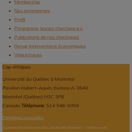
Membership
Nos programmes
Profil
Programme Jeunes chercheur.e.s
Publications de nos chercheurs
Revue Interventions économiques
VigieAfriques
Cap-Afriques
Université du Québec à Montréal
Pavillon Hubert-Aquin, bureau A-3640
Montréal (Québec) H3C 3P8
Canada
Téléphone:
514 546-5059
Dernières nouvelles
Journée internationale des droits des femmes – Table ronde