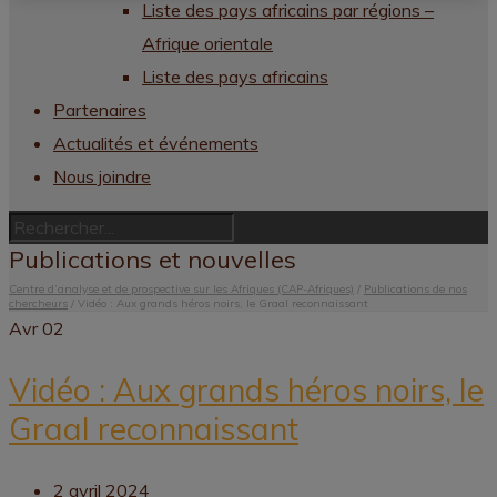
Liste des pays africains par régions –
Afrique orientale
Liste des pays africains
Partenaires
Actualités et événements
Nous joindre
Publications et nouvelles
Centre d’analyse et de prospective sur les Afriques (CAP-Afriques)
/
Publications de nos
chercheurs
/
Vidéo : Aux grands héros noirs, le Graal reconnaissant
Avr
02
Vidéo : Aux grands héros noirs, le
Graal reconnaissant
2 avril 2024