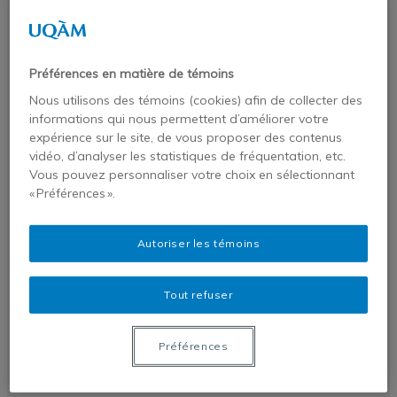
Publications
Publications de nos chercheurs
Chroniques VigieAfriques
Préférences en matière de témoins
Revues et monographies
Nous utilisons des témoins (cookies) afin de collecter des
Dans les médias
informations qui nous permettent d’améliorer votre
expérience sur le site, de vous proposer des contenus
Profil
vidéo, d’analyser les statistiques de fréquentation, etc.
Statafriques
Vous pouvez personnaliser votre choix en sélectionnant
Liste des pays africains par régions –
« Préférences ».
Afrique australe
Autoriser les témoins
Liste des pays africains par régions –
Afrique centrale
Tout refuser
Liste des pays africains par régions –
Afrique du nord
Préférences
Liste des pays africains par régions –
Afrique occidentale