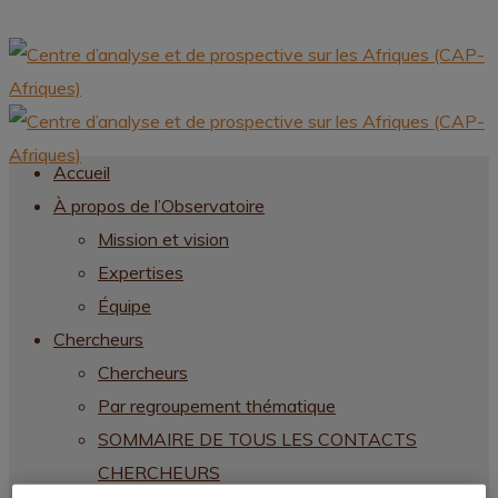
Accueil
À propos de l’Observatoire
Mission et vision
Expertises
Équipe
Chercheurs
Chercheurs
Par regroupement thématique
SOMMAIRE DE TOUS LES CONTACTS
CHERCHEURS