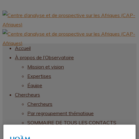
Accueil
À propos de l’Observatoire
Mission et vision
Expertises
Équipe
Chercheurs
Chercheurs
Par regroupement thématique
SOMMAIRE DE TOUS LES CONTACTS
CHERCHEURS