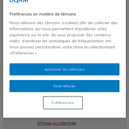
Publications
Publications de nos chercheurs
Préférences en matière de témoins
Chroniques VigieAfriques
Nous utilisons des témoins (cookies) afin de collecter des
Revues et monographies
informations qui nous permettent d’améliorer votre
expérience sur le site, de vous proposer des contenus
Dans les médias
vidéo, d’analyser les statistiques de fréquentation, etc.
Profil
Vous pouvez personnaliser votre choix en sélectionnant
« Préférences ».
Statafriques
Liste des pays africains par régions –
Autoriser les témoins
Afrique australe
Liste des pays africains par régions –
Tout refuser
Afrique centrale
Liste des pays africains par régions –
Préférences
Afrique du nord
Liste des pays africains par régions –
Afrique occidentale