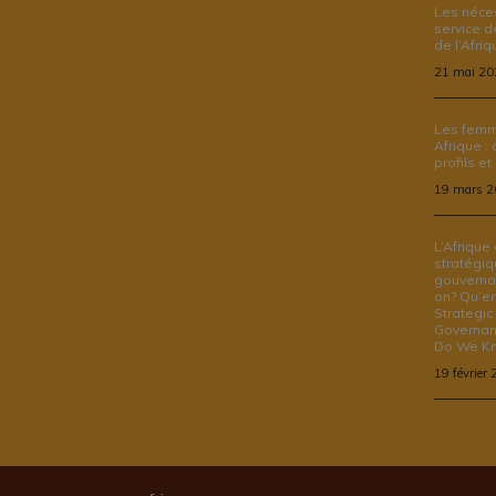
Les néces
service d
de l’Afriq
21 mai 20
Les femm
Afrique :
profils et
19 mars 
L’Afrique
stratégiq
gouvernan
on? Qu’en 
Strategic
Governan
Do We Kn
19 février