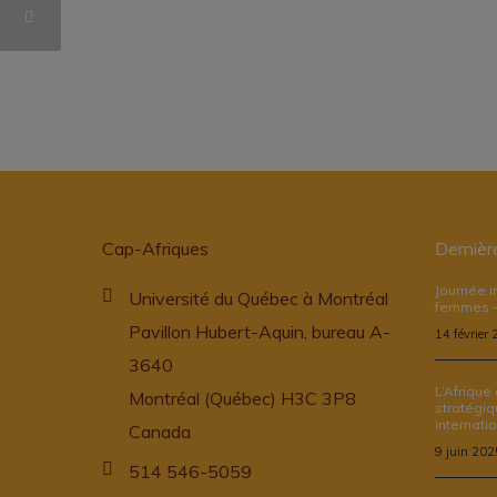
Cap-Afriques
Dernièr
Journée i
Université du Québec à Montréal
femmes –
Pavillon Hubert-Aquin, bureau A-
14 février
3640
L’Afrique
Montréal (Québec) H3C 3P8
stratégiq
internati
Canada
9 juin 202
514 546-5059