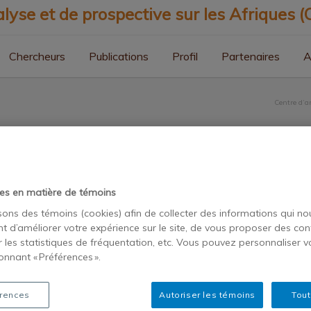
Chercheurs
Publications
Profil
Partenaires
A
Centre d’an
es en matière de témoins
isons des témoins (cookies) afin de collecter des informations qui no
t d’améliorer votre expérience sur le site, de vous proposer des con
r les statistiques de fréquentation, etc. Vous pouvez personnaliser v
onnant « Préférences ».
st
Google+
LinkedIn
E-Mail
rences
Autoriser les témoins
Tout