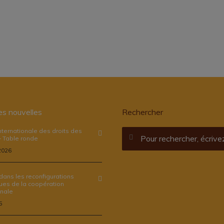
es nouvelles
Rechercher
nternationale des droits des
 Table ronde
 2026
 dans les reconfigurations
ues de la coopération
onale
5