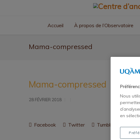
Accueil
À propos de l’Observatoire
Mama-compressed
Mama-compressed
Préférenc
Nous util
28 FÉVRIER 2018
permetten
d’analyse
en sélecti
Facebook
Twitter
Tumblr
Pintere
Préfé