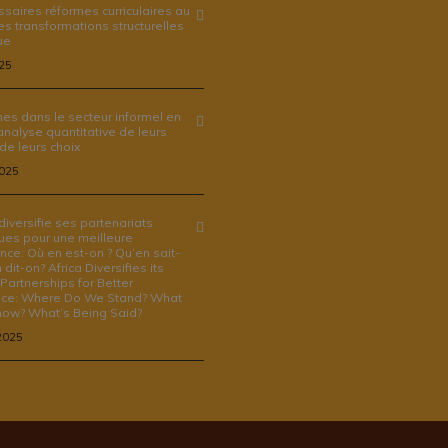
saires réformes curriculaires au
es transformations structurelles
ue
25
es dans le secteur informel en
 analyse quantitative de leurs
 de leurs choix
2025
 diversifie ses partenariats
ues pour une meilleure
ce: Où en est-on ? Qu’en sait-
dit-on? Africa Diversifies its
 Partnerships for Better
ce: Where Do We Stand? What
ow? What’s Being Said?
 2025