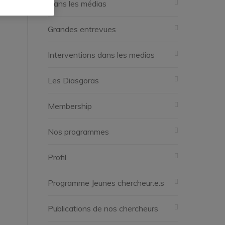
Dans les médias
Grandes entrevues
Interventions dans les medias
Les Diasgoras
Membership
Nos programmes
Profil
Programme Jeunes chercheur.e.s
Publications de nos chercheurs