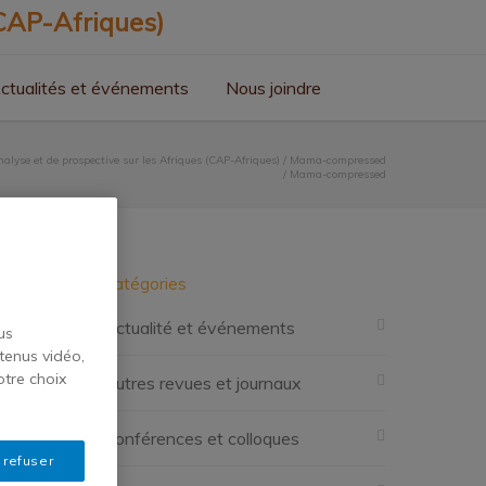
ctualités et événements
Nous joindre
alyse et de prospective sur les Afriques (CAP-Afriques)
/
Mama-compressed
/
Mama-compressed
Catégories
Actualité et événements
us
tenus vidéo,
otre choix
Autres revues et journaux
Conférences et colloques
 refuser