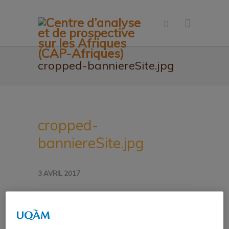
cropped-banniereSite.jpg
cropped-
banniereSite.jpg
3 AVRIL 2017