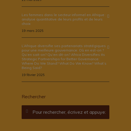
Les femmes dans le secteur informel en Afrique :
analyse quantitative de leurs profils et de leurs
choix
19 mars 2025
L’Afrique diversifie ses partenariats stratégiques
pour une meilleure gouvernance: Où en est-on ?
Qu’en sait-on? Qu’en dit-on? Africa Diversifies its
Strategic Partnerships for Better Governance:
Where Do We Stand? What Do We Know? What’s
Being Said?
19 février 2025
Rechercher