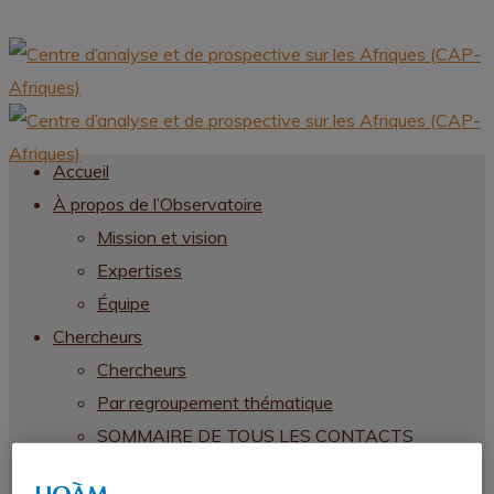
Accueil
À propos de l’Observatoire
Mission et vision
Expertises
Équipe
Chercheurs
Chercheurs
Par regroupement thématique
SOMMAIRE DE TOUS LES CONTACTS
CHERCHEURS