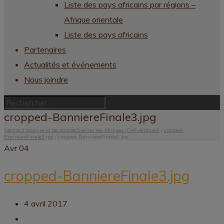
Liste des pays africains par régions –
Afrique orientale
Liste des pays africains
Partenaires
Actualités et événements
Nous joindre
cropped-BanniereFinale3.jpg
Centre d’analyse et de prospective sur les Afriques (CAP-Afriques)
/
cropped-
BanniereFinale3.jpg
/
cropped-BanniereFinale3.jpg
Avr
04
cropped-BanniereFinale3.jpg
4 avril 2017