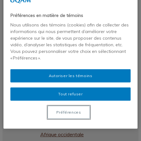
Publications
Publications de nos chercheurs
Préférences en matière de témoins
Chroniques VigieAfriques
Nous utilisons des témoins (cookies) afin de collecter des
Revues et monographies
informations qui nous permettent d’améliorer votre
expérience sur le site, de vous proposer des contenus
Dans les médias
vidéo, d’analyser les statistiques de fréquentation, etc.
Profil
Vous pouvez personnaliser votre choix en sélectionnant
« Préférences ».
Statafriques
Liste des pays africains par régions –
Autoriser les témoins
Afrique australe
Liste des pays africains par régions –
Tout refuser
Afrique centrale
Liste des pays africains par régions –
Préférences
Afrique du nord
Liste des pays africains par régions –
Afrique occidentale