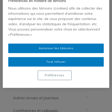
Préférences en matière de témoins
Nous utilisons des témoins (cookies) afin de collecter des
informations qui nous permettent d’améliorer votre
expérience sur le site, de vous proposer des contenus
Facebook
Twitter
Tumblr
vidéo, d’analyser les statistiques de fréquentation, etc.
Vous pouvez personnaliser votre choix en sélectionnant
Pinterest
Google+
« Préférences ».
LinkedIn
E-Mail
Autoriser les témoins
Tout refuser
Catégories
Préférences
Actualité et événements
Autres revues et journaux
Conférences et colloques