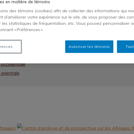
es en matière de témoins
isons des témoins (cookies) afin de collecter des informations qui no
t d’améliorer votre expérience sur le site, de vous proposer des con
r les statistiques de fréquentation, etc. Vous pouvez personnaliser v
onnant « Préférences ».
 australe
 centrale
rences
Autoriser les témoins
Tout
e du nord
e occidentale
 orientale