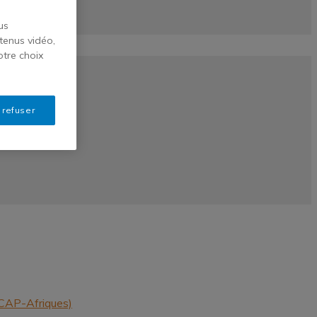
us
tenus vidéo,
otre choix
 refuser