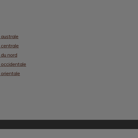
 australe
 centrale
e du nord
e occidentale
 orientale