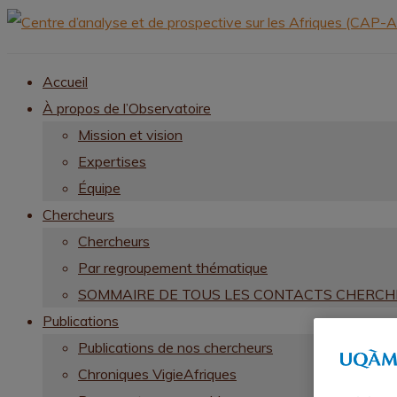
Accueil
À propos de l’Observatoire
Mission et vision
Expertises
Équipe
Chercheurs
Chercheurs
Par regroupement thématique
SOMMAIRE DE TOUS LES CONTACTS CHERC
Publications
Publications de nos chercheurs
Chroniques VigieAfriques