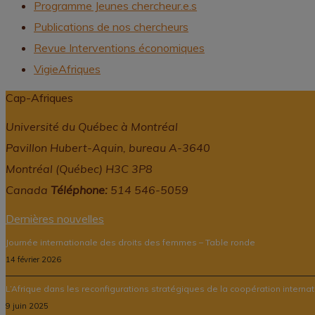
Programme Jeunes chercheur.e.s
Publications de nos chercheurs
Revue Interventions économiques
VigieAfriques
Cap-Afriques
Université du Québec à Montréal
Pavillon Hubert-Aquin, bureau A-3640
Montréal (Québec) H3C 3P8
Canada
Téléphone:
514 546-5059
Dernières nouvelles
Journée internationale des droits des femmes – Table ronde
14 février 2026
L’Afrique dans les reconfigurations stratégiques de la coopération interna
9 juin 2025