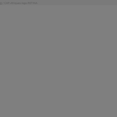
NA
/
CAP-Afriques-logo-RETINA