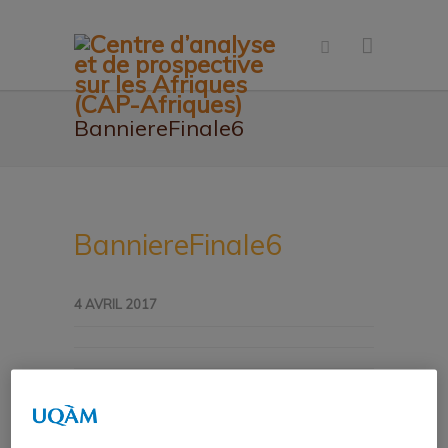
BanniereFinale6
BanniereFinale6
4 AVRIL 2017
Facebook
Twitter
Tumblr