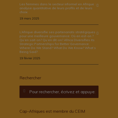
Les femmes dans le secteur informel en Afrique :
analyse quantitative de leurs profils et de leurs
choix
19 mars 2025
L’Afrique diversifie ses partenariats stratégiques
pour une meilleure gouvernance: Où en est-on ?
Qu’en sait-on? Qu’en dit-on? Africa Diversifies its
Strategic Partnerships for Better Governance:
Where Do We Stand? What Do We Know? What’s
Being Said?
19 février 2025
Rechercher
Cap-Afriques est membre du CEIM