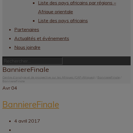
Liste des pays africains par régions –
Afrique orientale
Liste des pays africains
Partenaires
Actualités et événements
Nous joindre
BanniereFinale
Centre d’analyse et de prospective sur les Afriques (CAP-Afriques)
/
BanniereFinale
/
BanniereFinale
Avr
04
BanniereFinale
4 avril 2017