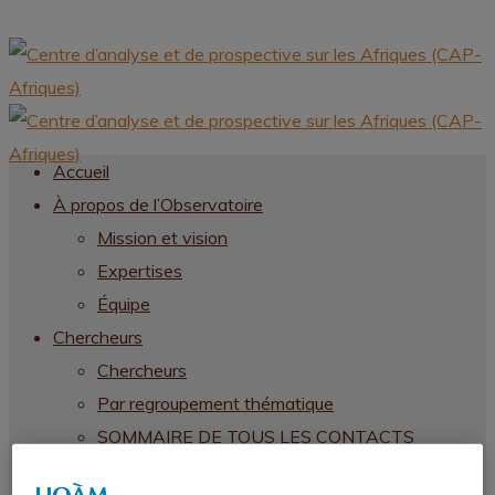
Accueil
À propos de l’Observatoire
Mission et vision
Expertises
Équipe
Chercheurs
Chercheurs
Par regroupement thématique
SOMMAIRE DE TOUS LES CONTACTS
CHERCHEURS