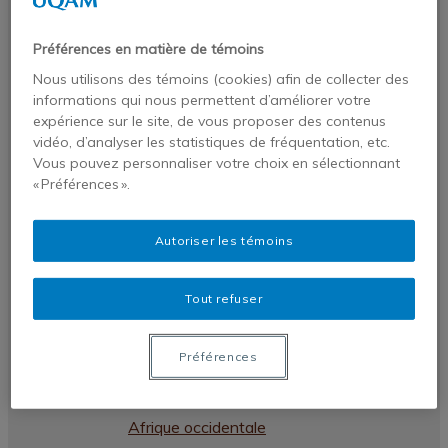
Publications
Publications de nos chercheurs
Préférences en matière de témoins
Chroniques VigieAfriques
Nous utilisons des témoins (cookies) afin de collecter des
Revues et monographies
informations qui nous permettent d’améliorer votre
expérience sur le site, de vous proposer des contenus
Dans les médias
vidéo, d’analyser les statistiques de fréquentation, etc.
Profil
Vous pouvez personnaliser votre choix en sélectionnant
« Préférences ».
Statafriques
Liste des pays africains par régions –
Autoriser les témoins
Afrique australe
Liste des pays africains par régions –
Tout refuser
Afrique centrale
Liste des pays africains par régions –
Préférences
Afrique du nord
Liste des pays africains par régions –
Afrique occidentale