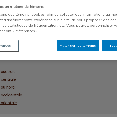
es en matière de témoins
HEURS
isons des témoins (cookies) afin de collecter des informations qui no
t d’améliorer votre expérience sur le site, de vous proposer des con
r les statistiques de fréquentation, etc. Vous pouvez personnaliser v
onnant « Préférences ».
rences
Autoriser les témoins
Tout
 australe
 centrale
e du nord
e occidentale
 orientale