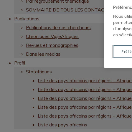
Par regroupement thématique
Préférenc
SOMMAIRE DE TOUS LES CONTACTS CHERC
Nous util
Publications
permetten
Publications de nos chercheurs
d’analyse
en sélecti
Chroniques VigieAfriques
Revues et monographies
Préfé
Dans les médias
Profil
Statafriques
Liste des pays africains par régions – Afrique
Liste des pays africains par régions – Afrique
Liste des pays africains par régions – Afriqu
Liste des pays africains par régions – Afriqu
Liste des pays africains par régions – Afrique
Liste des pays africains