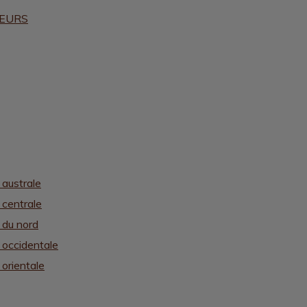
HEURS
 australe
 centrale
e du nord
e occidentale
 orientale