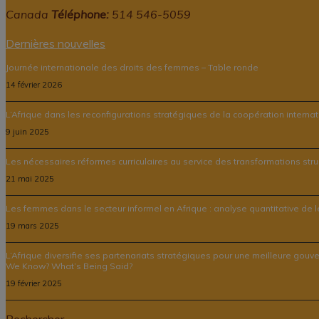
Canada
Téléphone:
514 546-5059
Dernières nouvelles
Journée internationale des droits des femmes – Table ronde
14 février 2026
L’Afrique dans les reconfigurations stratégiques de la coopération interna
9 juin 2025
Les nécessaires réformes curriculaires au service des transformations struc
21 mai 2025
Les femmes dans le secteur informel en Afrique : analyse quantitative de leu
19 mars 2025
L’Afrique diversifie ses partenariats stratégiques pour une meilleure gouv
We Know? What’s Being Said?
19 février 2025