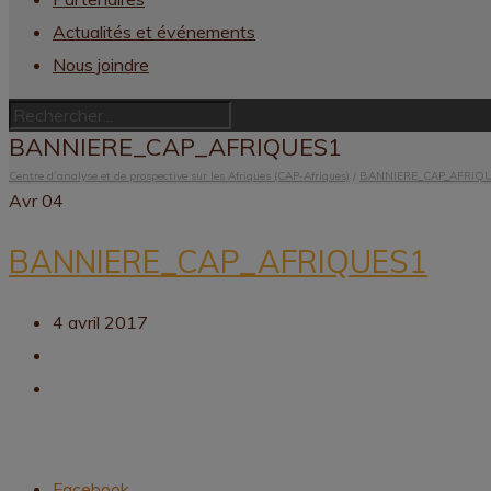
Actualités et événements
Nous joindre
BANNIERE_CAP_AFRIQUES1
Centre d’analyse et de prospective sur les Afriques (CAP-Afriques)
/
BANNIERE_CAP_AFRIQ
Avr
04
BANNIERE_CAP_AFRIQUES1
4 avril 2017
Facebook