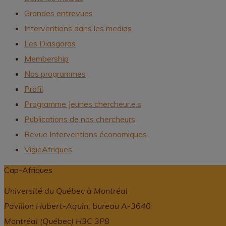
Grandes entrevues
Interventions dans les medias
Les Diasgoras
Membership
Nos programmes
Profil
Programme Jeunes chercheur.e.s
Publications de nos chercheurs
Revue Interventions économiques
VigieAfriques
Cap-Afriques
Université du Québec à Montréal
Pavillon Hubert-Aquin, bureau A-3640
Montréal (Québec) H3C 3P8