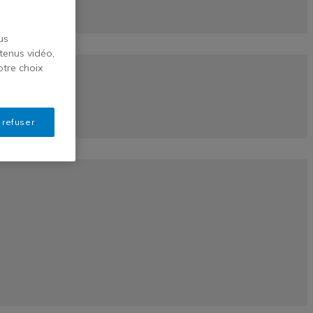
us
tenus vidéo,
otre choix
 refuser