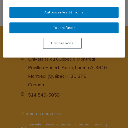
Autoriser les témoins
Tout refuser
Préférences
Cap-Afriques
Université du Québec à Montréal
Pavillon Hubert-Aquin, bureau A-3640
Montréal (Québec) H3C 3P8
Canada
514 546-5059
Dernières nouvelles
Journée internationale des droits des femmes –