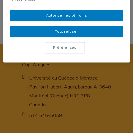
Pour plus de détails :
Autoriser les témoins
https://interventionseconomiques.revues.org/3152
Tout refuser
Préférences
Cap-Afriques
Université du Québec à Montréal
Pavillon Hubert-Aquin, bureau A-3640
Montréal (Québec) H3C 3P8
Canada
514 546-5059