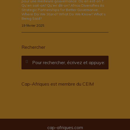
pour une meilleure gouvernance: Où en est-on ?
Qu’en sait-on? Qu’en dit-on? Africa Diversifies its
Strategic Partnerships for Better Governance:
Where Do We Stand? What Do We Know? What’s
Being Said?
19 février 2025
Rechercher
Cap-Afriques est membre du CEIM
cap-afriques.com