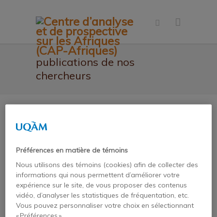
publications de nos
chercheurs
Préférences en matière de témoins
Le Centre d’études sur l’intégration et la
Nous utilisons des témoins (cookies) afin de collecter des
mondialisation et la revue Interventions
informations qui nous permettent d’améliorer votre
économiques ont réalisé une publication
expérience sur le site, de vous proposer des contenus
vidéo, d’analyser les statistiques de fréquentation, etc.
conjointe dédiée au bilan de l’intégration
Vous pouvez personnaliser votre choix en sélectionnant
régionale en Afrique.
« Préférences ».