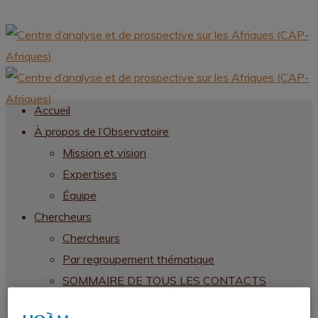
Accueil
À propos de l’Observatoire
Mission et vision
Expertises
Équipe
Chercheurs
Chercheurs
Par regroupement thématique
SOMMAIRE DE TOUS LES CONTACTS
CHERCHEURS