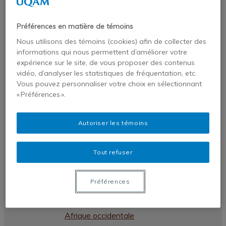
Publications
Publications de nos chercheurs
Préférences en matière de témoins
Chroniques VigieAfriques
Nous utilisons des témoins (cookies) afin de collecter des
Revues et monographies
informations qui nous permettent d’améliorer votre
expérience sur le site, de vous proposer des contenus
Dans les médias
vidéo, d’analyser les statistiques de fréquentation, etc.
Profil
Vous pouvez personnaliser votre choix en sélectionnant
Statafriques
« Préférences ».
Liste des pays africains par régions –
Autoriser les témoins
Afrique australe
Liste des pays africains par régions –
Tout refuser
Afrique centrale
Liste des pays africains par régions –
Préférences
Afrique du nord
Liste des pays africains par régions –
Afrique occidentale