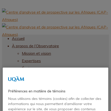
Accueil
À propos de l’Observatoire
Mission et vision
Expertises
Équipe
Chercheurs
Chercheurs
Par regroupement thématique
Préférences en matière de témoins
SOMMAIRE DE TOUS LES CONTACTS
Nous utilisons des témoins (cookies) afin de collecter des
informations qui nous permettent d’améliorer votre
CHERCHEURS
expérience sur le site, de vous proposer des contenus