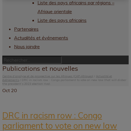
Liste des pays africains par régions –
Afrique orientale
Liste des pays africains
Partenaires
Actualités et événements
Nous joindre
Publications et nouvelles
Centre d’analyse et de prospective sur les Afriques (CAP-Afriques)
/
Actualité et
événements
/
DRC in racism row : Congo parliament to vote on new law that will disbar
the president’s 2023 election rival.
Oct
20
DRC in racism row : Congo
parliament to vote on new law