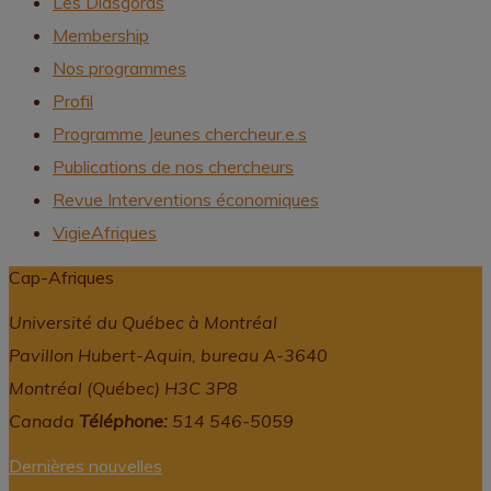
Les Diasgoras
Membership
Nos programmes
Profil
Programme Jeunes chercheur.e.s
Publications de nos chercheurs
Revue Interventions économiques
VigieAfriques
Cap-Afriques
Université du Québec à Montréal
Pavillon Hubert-Aquin, bureau A-3640
Montréal (Québec) H3C 3P8
Canada
Téléphone:
514 546-5059
Dernières nouvelles