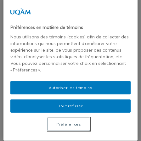
Publications
Publications de nos chercheurs
Chroniques VigieAfriques
Préférences en matière de témoins
Revues et monographies
Nous utilisons des témoins (cookies) afin de collecter des
Dans les médias
informations qui nous permettent d’améliorer votre
Profil
expérience sur le site, de vous proposer des contenus
vidéo, d’analyser les statistiques de fréquentation, etc.
Statafriques
Vous pouvez personnaliser votre choix en sélectionnant
Liste des pays africains par régions –
« Préférences ».
Afrique australe
Liste des pays africains par régions –
Autoriser les témoins
Afrique centrale
Liste des pays africains par régions –
Tout refuser
Afrique du nord
Préférences
Liste des pays africains par régions –
Afrique occidentale