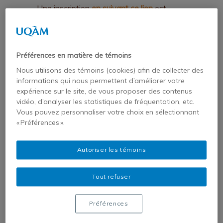
Une inscription
en suivant ce lien
est
requise pour participer au colloque.
Organisateurs du colloque
Préférences en matière de témoins
L’Institut d’études de géopolitique
Nous utilisons des témoins (cookies) afin de collecter des
informations qui nous permettent d’améliorer votre
appliquée (Iega), le Centre d’analyse et de
expérience sur le site, de vous proposer des contenus
prospective sur les Afriques (CAP-
vidéo, d’analyser les statistiques de fréquentation, etc.
Vous pouvez personnaliser votre choix en sélectionnant
Afriques) et la faculté des sciences
« Préférences ».
juridiques, économiques, sociales – Souissi
de l’Université Mohammed V de Rabat
Autoriser les témoins
organisent, pour la deuxième édition, un
colloque international intitulé : « Le triangle
Tout refuser
Chine – Russie – Afrique(s) : quels enjeux
pour le triangle France – Europe –
Préférences
Afrique(s) ».