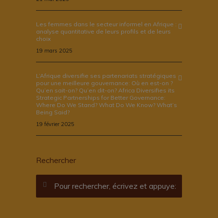
Les femmes dans le secteur informel en Afrique :
analyse quantitative de leurs profils et de leurs
choix
19 mars 2025
L’Afrique diversifie ses partenariats stratégiques
pour une meilleure gouvernance: Où en est-on ?
Qu’en sait-on? Qu’en dit-on? Africa Diversifies its
Strategic Partnerships for Better Governance:
Where Do We Stand? What Do We Know? What’s
Being Said?
19 février 2025
Rechercher